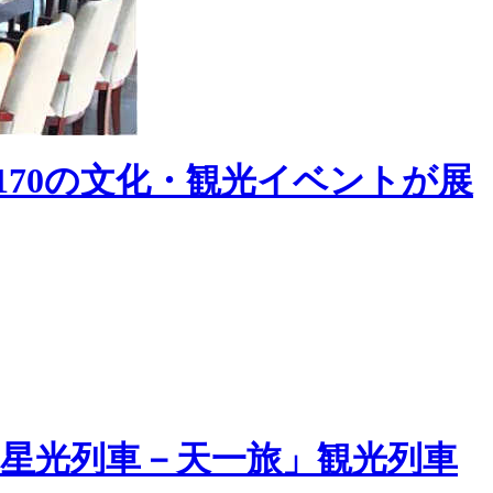
170の文化・観光イベントが展
星光列車－天一旅」観光列車