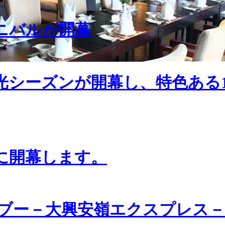
ーニバルが開幕
光シーズンが開幕し、特色ある
日に開幕します。
ブー－大興安嶺エクスプレス－