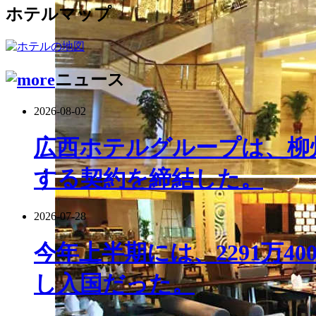
ホテルマップ
ニュース
2026-08-02
広西ホテルグループは、柳
する契約を締結した。
2026-07-28
今年上半期には、2291万4
し入国だった。