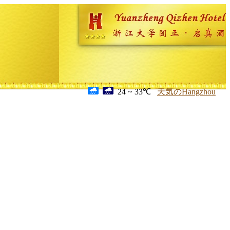
24 ~ 33℃
天気のHangzhou