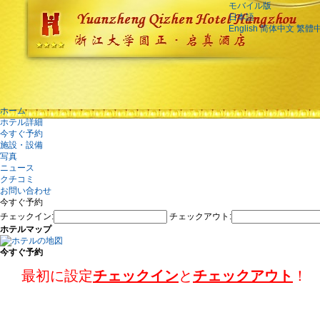
モバイル版
日本語
English
简体中文
繁體
ホーム
ホテル詳細
今すぐ予約
施設・設備
写真
ニュース
クチコミ
お問い合わせ
今すぐ予約
チェックイン:
チェックアウト:
ホテルマップ
今すぐ予約
最初に設定
チェックイン
と
チェックアウト
！