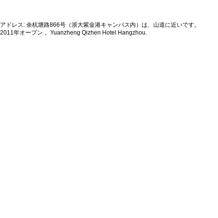
アドレス: 余杭塘路866号（浙大紫金港キャンパス内）は、山道に近いです。
2011年オープン， Yuanzheng Qizhen Hotel Hangzhou.