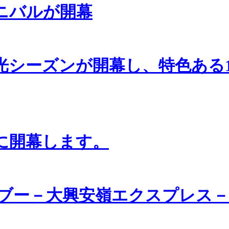
ーニバルが開幕
光シーズンが開幕し、特色ある
日に開幕します。
ブー－大興安嶺エクスプレス－