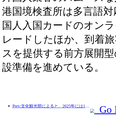
港国境検査所は多言語対
国人入国カードのオンラ
レードしたほか、到着旅
スを提供する前方展開型
設準備を進めている。
Prev:文化観光部によると、2025年には16,994か所のA級景勝地が75億1000万人の観光客を迎え、5544億9000万元の観光収入を生み出した。
Go 