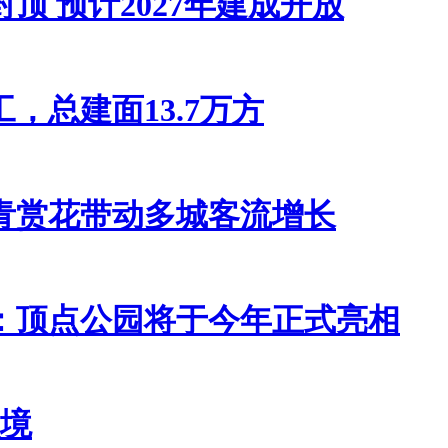
顶 预计2027年建成开放
，总建面13.7万方
青赏花带动多城客流增长
：顶点公园将于今年正式亮相
入境