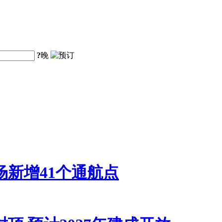
?
晚
新增41个通航点