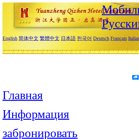
Мобиль
Русски
English
简体中文
繁體中文
日本語
한국어
Deutsch
Français
Itali
Главная
Информация
забронировать