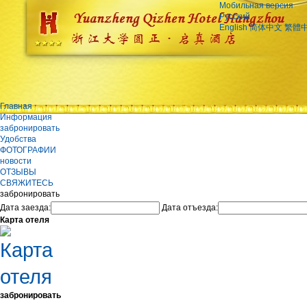
Мобильная версия
Русский
English
简体中文
繁體
Главная
Информация
забронировать
Удобства
ФОТОГРАФИИ
новости
ОТЗЫВЫ
СВЯЖИТЕСЬ
забронировать
Дата заезда:
Дата отъезда:
Карта отеля
забронировать