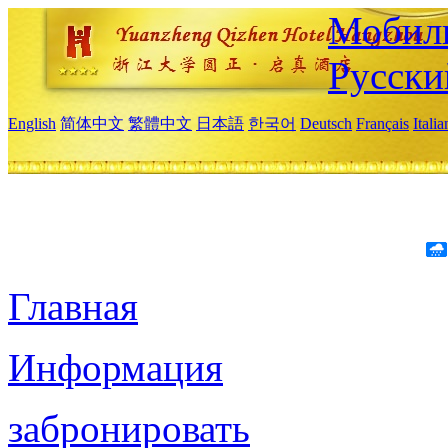
Мобиль
Русски
English
简体中文
繁體中文
日本語
한국어
Deutsch
Français
Itali
Главная
Информация
забронировать