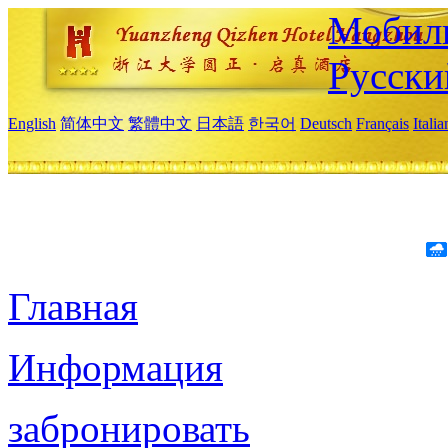
Мобиль
Русски
English
简体中文
繁體中文
日本語
한국어
Deutsch
Français
Itali
Главная
Информация
забронировать