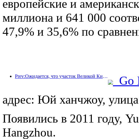
европейские и американск
миллиона и 641 000 соотв
47,9% и 35,6% по сравне
Prev:Ожидается, что участок Великой Китайской стены Цзянцзюньгуань в районе Пингу города Пекина будет открыт для публики уже к концу 2026 года.
Go 
адрес: Юй ханчжоу, улица
Появились в 2011 году, Yu
Hangzhou.