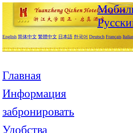
Мобиль
Русски
English
简体中文
繁體中文
日本語
한국어
Deutsch
Français
Itali
Главная
Информация
забронировать
Удобства