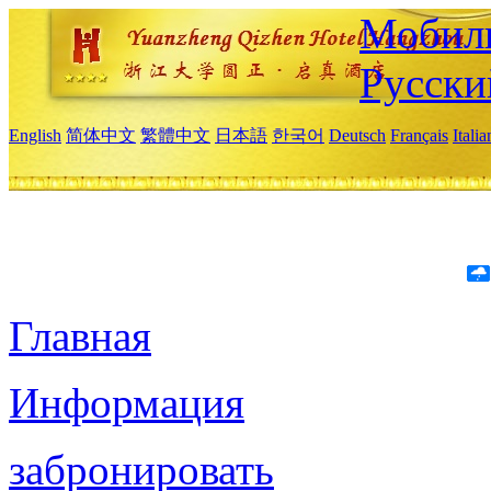
Мобиль
Русски
English
简体中文
繁體中文
日本語
한국어
Deutsch
Français
Itali
Главная
Информация
забронировать