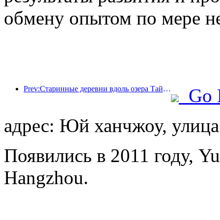
обмену опытом по мере н
Prev:Старинные деревни вдоль озера Тайху в Хучжоу провинции Чжэцзян начали реконструкцию и модернизацию, в которые было инвестировано около 1 млрд юаней.
Go 
адрес: Юй ханчжоу, улица
Появились в 2011 году, Yu
Hangzhou.