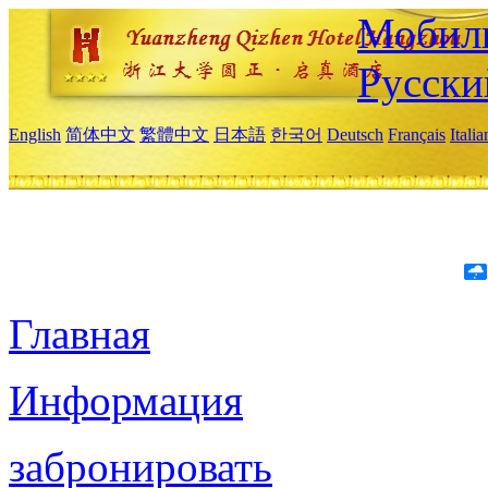
Мобиль
Русски
English
简体中文
繁體中文
日本語
한국어
Deutsch
Français
Itali
Главная
Информация
забронировать