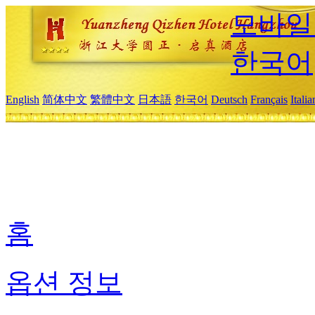
모바일
한국어
English
简体中文
繁體中文
日本語
한국어
Deutsch
Français
Itali
홈
옵션 정보