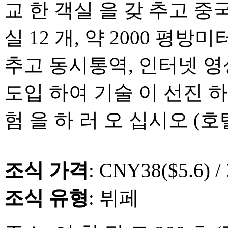
교 한 객실 을 갖 추고 중국
실 12 개, 약 2000 평방
추고 동시통역, 인터넷 영
도입 하여 기술 이 선진 하
험 을 하 러 오 십시오 (호텔 
조식 가격
: CNY38($5.6) /
조식 유형
: 뷔페