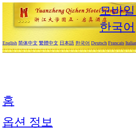
모바일
한국어
English
简体中文
繁體中文
日本語
한국어
Deutsch
Français
Itali
홈
옵션 정보