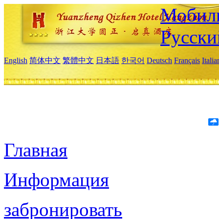
Мобиль
Русски
English
简体中文
繁體中文
日本語
한국어
Deutsch
Français
Itali
Главная
Информация
забронировать