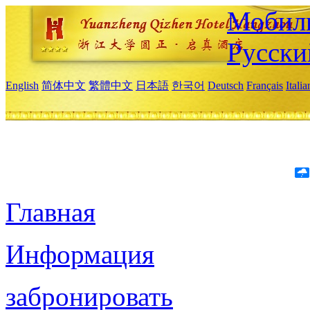
Мобиль
Русски
English
简体中文
繁體中文
日本語
한국어
Deutsch
Français
Itali
Главная
Информация
забронировать