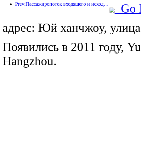
Prev:Пассажиропоток входящего и исходящего пассажиров аэропорта Шэньчжэня резко возрастает во время летних каникул, и многие иностранные авиакомпании увеличивают число своих маршрутов в Китае
Go 
адрес: Юй ханчжоу, улица
Появились в 2011 году, Yu
Hangzhou.