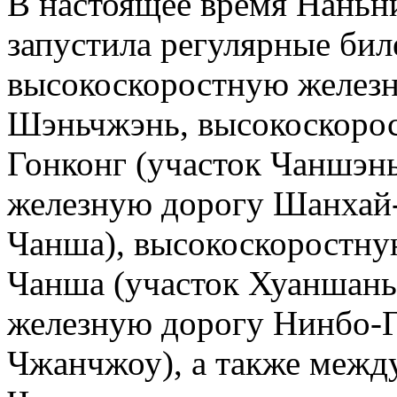
В настоящее время Наньн
запустила регулярные бил
высокоскоростную желез
Шэньчжэнь, высокоскоро
Гонконг (участок Чаншэн
железную дорогу Шанхай-
Чанша), высокоскоростну
Чанша (участок Хуаншань
железную дорогу Нинбо-Г
Чжанчжоу), а также меж