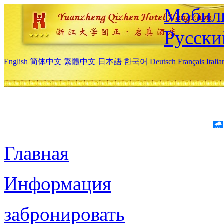
Мобиль
Русски
English
简体中文
繁體中文
日本語
한국어
Deutsch
Français
Itali
Главная
Информация
забронировать