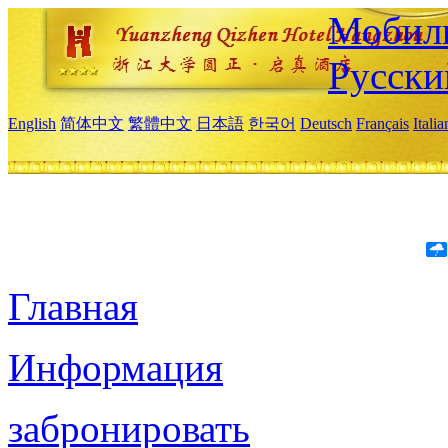
Мобиль
Русски
English
简体中文
繁體中文
日本語
한국어
Deutsch
Français
Itali
Главная
Информация
забронировать