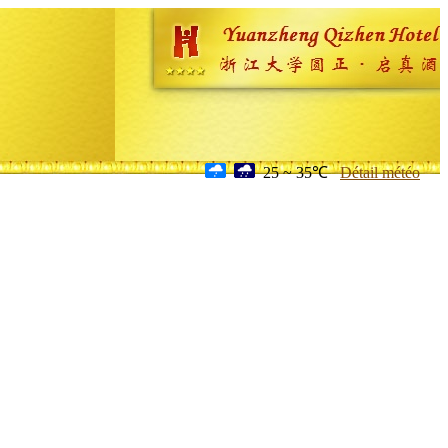
25 ~ 35℃
Détail météo