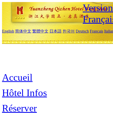
Versio
Françai
English
简体中文
繁體中文
日本語
한국어
Deutsch
Français
Itali
Accueil
Hôtel Infos
Réserver