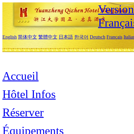
Versio
Françai
English
简体中文
繁體中文
日本語
한국어
Deutsch
Français
Itali
Accueil
Hôtel Infos
Réserver
Équipements