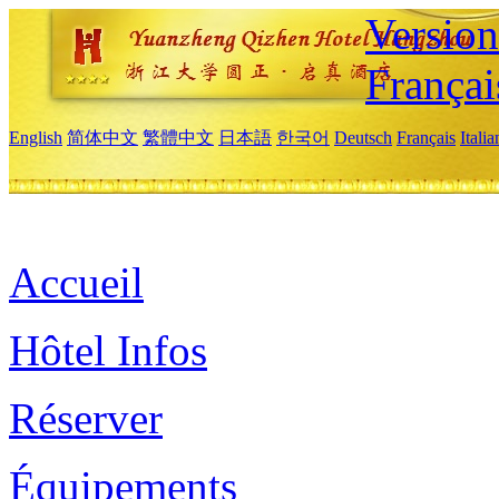
Versio
Françai
English
简体中文
繁體中文
日本語
한국어
Deutsch
Français
Itali
Accueil
Hôtel Infos
Réserver
Équipements