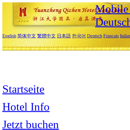
Mobile 
Deutsc
English
简体中文
繁體中文
日本語
한국어
Deutsch
Français
Itali
Startseite
Hotel Info
Jetzt buchen