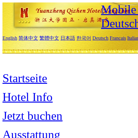
Mobile 
Deutsc
English
简体中文
繁體中文
日本語
한국어
Deutsch
Français
Itali
Startseite
Hotel Info
Jetzt buchen
Ausstattung