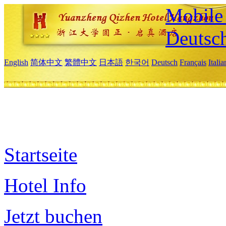
Mobile 
Deutsc
English
简体中文
繁體中文
日本語
한국어
Deutsch
Français
Itali
Startseite
Hotel Info
Jetzt buchen