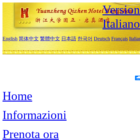
Version
Italiano
English
简体中文
繁體中文
日本語
한국어
Deutsch
Français
Itali
Home
Informazioni
Prenota ora