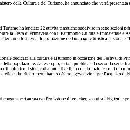
ero della Cultura e del Turismo, ha annunciato che verrà presentata al pu
del Turismo ha lanciato 22 attività tematiche suddivise in sette sezioni pr
brare la Festa di Primavera con il Patrimonio Culturale Immateriale e 
i terranno le attività di promozione dell'immagine turistica nazionale 
ionale dedicato alla cultura e al turismo in occasione del Festival di Pr
cio della popolazione. Ad esempio, è stata pubblicata la seconda serie d
per il pubblico. I sindacati a tutti i livelli, in collaborazione con i dipar
e e altri dipartimenti hanno offerto agevolazioni per l'acquisto di bigliet
i consumatori attraverso l'emissione di voucher, sconti sui biglietti e pro