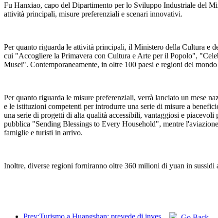
Fu Hanxiao, capo del Dipartimento per lo Sviluppo Industriale del Minist
attività principali, misure preferenziali e scenari innovativi.
Per quanto riguarda le attività principali, il Ministero della Cultura e 
cui "Accogliere la Primavera con Cultura e Arte per il Popolo", "Cele
Musei". Contemporaneamente, in oltre 100 paesi e regioni del mondo s
Per quanto riguarda le misure preferenziali, verrà lanciato un mese naz
e le istituzioni competenti per introdurre una serie di misure a benefi
una serie di progetti di alta qualità accessibili, vantaggiosi e piacevoli 
pubblica "Sending Blessings to Every Household", mentre l'aviazione civil
famiglie e turisti in arrivo.
Inoltre, diverse regioni forniranno oltre 360 milioni di yuan in sussidi a
Prev:Turismo a Huangshan: prevede di investire 530 milioni di yuan nella ristrutturazione degli hotel
Go Back