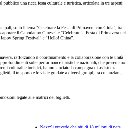
bblico una ricca festa culturale e turistica, articolata in tre aspetti:
incipali, sotto il tema "Celebrare la Festa di Primavera con Gioia", tra
Assaporare il Capodanno Cinese" e "Celebrare la Festa di Primavera nei
"Happy Spring Festival" e "Hello! China".
imavera, rafforzando il coordinamento e la collaborazione con le unità
i approfondimenti sulle performance turistiche nazionali, che presentano
timenti culturali e turistici, hanno lanciato la campagna di assistenza
ti, il trasporto e le visite guidate a diversi gruppi, tra cui anziani,
mozioni legate alle matrici dei biglietti.
Next:Si prevede che più di 18 milioni di persone entreranno e usciranno dal Paese durante i 9 giorni di festività della Festa di Primavera.