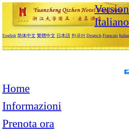
Version
Italiano
English
简体中文
繁體中文
日本語
한국어
Deutsch
Français
Itali
Home
Informazioni
Prenota ora