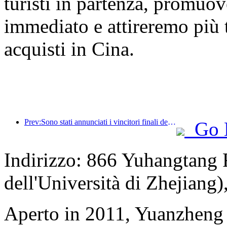
turisti in partenza, promuo
immediato e attireremo più tu
acquisti in Cina.
Prev:Sono stati annunciati i vincitori finali dei sei premi principali, a cui hanno partecipato oltre cento hotel e aziende che hanno ricevuto riconoscimenti annuali!
Go 
Indirizzo: 866 Yuhangtang
dell'Università di Zhejiang
Aperto in 2011, Yuanzheng