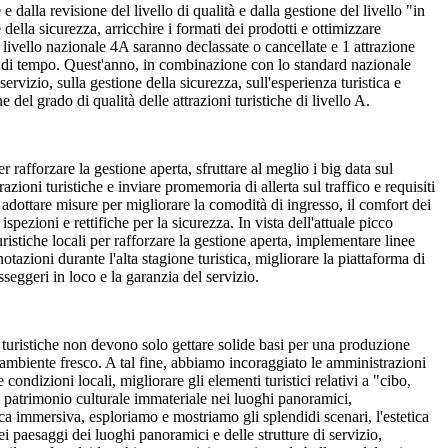
e dalla revisione del livello di qualità e dalla gestione del livello "in
della sicurezza, arricchire i formati dei prodotti e ottimizzare
di livello nazionale 4A saranno declassate o cancellate e 1 attrazione
imite di tempo. Quest'anno, in combinazione con lo standard nazionale
rvizio, sulla gestione della sicurezza, sull'esperienza turistica e
 del grado di qualità delle attrazioni turistiche di livello A.
r rafforzare la gestione aperta, sfruttare al meglio i big data sul
razioni turistiche e inviare promemoria di allerta sul traffico e requisiti
 ad adottare misure per migliorare la comodità di ingresso, il comfort dei
spezioni e rettifiche per la sicurezza. In vista dell'attuale picco
ristiche locali per rafforzare la gestione aperta, implementare linee
otazioni durante l'alta stagione turistica, migliorare la piattaforma di
seggeri in loco e la garanzia del servizio.
ni turistiche non devono solo gettare solide basi per una produzione
 ambiente fresco. A tal fine, abbiamo incoraggiato le amministrazioni
condizioni locali, migliorare gli elementi turistici relativi a "cibo,
l patrimonio culturale immateriale nei luoghi panoramici,
tica immersiva, esploriamo e mostriamo gli splendidi scenari, l'estetica
i paesaggi dei luoghi panoramici e delle strutture di servizio,