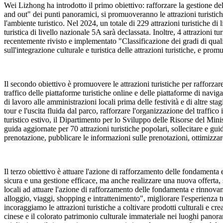
Wei Lizhong ha introdotto il primo obiettivo: rafforzare la gestione del li
and out" dei punti panoramici, si promuoveranno le attrazioni turistiche 
l'ambiente turistico. Nel 2024, un totale di 229 attrazioni turistiche di
turistica di livello nazionale 5A sarà declassata. Inoltre, 4 attrazioni 
recentemente rivisto e implementato "Classificazione dei gradi di qualità
sull'integrazione culturale e turistica delle attrazioni turistiche, e pr
Il secondo obiettivo è promuovere le attrazioni turistiche per rafforzare 
traffico delle piattaforme turistiche online e delle piattaforme di navigaz
di lavoro alle amministrazioni locali prima delle festività e di altre sta
tour e l'uscita fluida dal parco, rafforzare l'organizzazione del traffico
turistico estivo, il Dipartimento per lo Sviluppo delle Risorse del Mini
guida aggiornate per 70 attrazioni turistiche popolari, sollecitare e guid
prenotazione, pubblicare le informazioni sulle prenotazioni, ottimizzare
Il terzo obiettivo è attuare l'azione di rafforzamento delle fondamenta 
sicura e una gestione efficace, ma anche realizzare una nuova offerta,
locali ad attuare l'azione di rafforzamento delle fondamenta e rinnovament
alloggio, viaggi, shopping e intrattenimento", migliorare l'esperienza
incoraggiamo le attrazioni turistiche a coltivare prodotti culturali e cr
cinese e il colorato patrimonio culturale immateriale nei luoghi panora