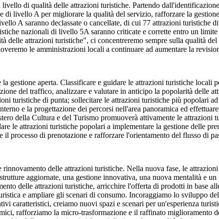
vello di qualità delle attrazioni turistiche. Partendo dall'identificazione 
di livello A per migliorare la qualità del servizio, rafforzare la gestione 
 livello A saranno declassate o cancellate, di cui 77 attrazioni turistiche 
turistiche nazionali di livello 5A saranno criticate e corrette entro un l
 delle attrazioni turistiche", ci concentreremo sempre sulla qualità del se
omuoveremo le amministrazioni locali a continuare ad aumentare la revisione
la gestione aperta. Classificare e guidare le attrazioni turistiche locali pe
ione del traffico, analizzare e valutare in anticipo la popolarità delle att
gioni turistiche di punta; sollecitare le attrazioni turistiche più popolari
 interno e la progettazione dei percorsi nell'area panoramica ed effettuare i
stero della Cultura e del Turismo promuoverà attivamente le attrazioni tu
are le attrazioni turistiche popolari a implementare la gestione delle pren
 il processo di prenotazione e rafforzare l'orientamento del flusso di pas
e rinnovamento delle attrazioni turistiche. Nella nuova fase, le attrazio
 strutture aggiornate, una gestione innovativa, una nuova mentalità e un
o delle attrazioni turistiche, arricchire l'offerta di prodotti in base alle 
 turistica e ampliare gli scenari di consumo. Incoraggiamo lo sviluppo de
eativi caratteristici, creiamo nuovi spazi e scenari per un'esperienza turis
mici, rafforziamo la micro-trasformazione e il raffinato miglioramento de