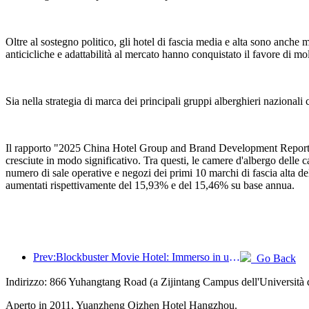
Oltre al sostegno politico, gli hotel di fascia media e alta sono anche m
anticicliche e adattabilità al mercato hanno conquistato il favore di mol
Sia nella strategia di marca dei principali gruppi alberghieri nazionali ch
Il rapporto "2025 China Hotel Group and Brand Development Report" p
cresciute in modo significativo. Tra questi, le camere d'albergo delle 
numero di sale operative e negozi dei primi 10 marchi di fascia alta 
aumentati rispettivamente del 15,93% e del 15,46% su base annua.
Prev:Blockbuster Movie Hotel: Immerso in un viaggio di luci e ombre, Blockbuster Movie Hotel definisce una nuova esperienza di viaggio
Go Back
Indirizzo: 866 Yuhangtang Road (a Zijintang Campus dell'Università 
Aperto in 2011, Yuanzheng Qizhen Hotel Hangzhou.