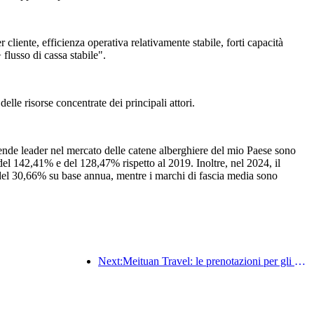
 cliente, efficienza operativa relativamente stabile, forti capacità
 flusso di cassa stabile".
delle risorse concentrate dei principali attori.
nde leader nel mercato delle catene alberghiere del mio Paese sono
del 142,41% e del 128,47% rispetto al 2019. Inoltre, nel 2024, il
 del 30,66% su base annua, mentre i marchi di fascia media sono
Next:Meituan Travel: le prenotazioni per gli hotel di lusso nelle contee durante il Dragon Boat Festival sono elevate, con le famiglie con bambini che diventano la forza principale