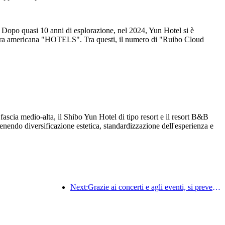
Dopo quasi 10 anni di esplorazione, nel 2024, Yun Hotel si è
iera americana "HOTELS". Tra questi, il numero di "Ruibo Cloud
scia medio-alta, il Shibo Yun Hotel di tipo resort e il resort B&B
nendo diversificazione estetica, standardizzazione dell'esperienza e
Next:Grazie ai concerti e agli eventi, si prevede che le prestazioni alberghiere di Hangzhou continueranno a crescere a marzo