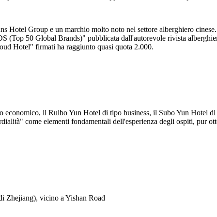
Hotel Group e un marchio molto noto nel settore alberghiero cinese. 
DS (Top 50 Global Brands)" pubblicata dall'autorevole rivista albergh
oud Hotel" firmati ha raggiunto quasi quota 2.000.
economico, il Ruibo Yun Hotel di tipo business, il Subo Yun Hotel di fa
ità" come elementi fondamentali dell'esperienza degli ospiti, pur otte
di Zhejiang), vicino a Yishan Road