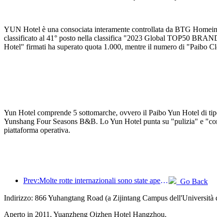
YUN Hotel è una consociata interamente controllata da BTG Homeinns 
classificato al 41° posto nella classifica "2023 Global TOP50 BRAN
Hotel" firmati ha superato quota 1.000, mentre il numero di "Paibo Cl
Yun Hotel comprende 5 sottomarche, ovvero il Paibo Yun Hotel di tipo 
Yunshang Four Seasons B&B. Lo Yun Hotel punta su "pulizia" e "cordial
piattaforma operativa.
Prev:Molte rotte internazionali sono state aperte e incrementate di recente
Go Back
Indirizzo: 866 Yuhangtang Road (a Zijintang Campus dell'Università 
Aperto in 2011, Yuanzheng Qizhen Hotel Hangzhou.