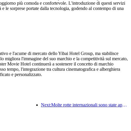
di soggiorno più comoda e confortevole. L'introduzione di questi servizi
ità e le sorprese portate dalla tecnologia, godendo al contempo di una
tivo e l'acume di mercato dello Yibai Hotel Group, ma stabilisce
lo migliora l'immagine del suo marchio e la competitività sul mercato,
uster Movie Hotel continuerà a sostenere il concetto di marchio
esso tempo, l'integrazione tra cultura cinematografica e alberghiera
ficato e personalizzato.
Next:Molte rotte internazionali sono state aperte e incrementate di recente