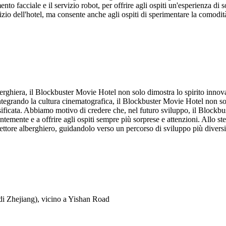
mento facciale e il servizio robot, per offrire agli ospiti un'esperienza 
ervizio dell'hotel, ma consente anche agli ospiti di sperimentare la comod
rghiera, il Blockbuster Movie Hotel non solo dimostra lo spirito innova
Integrando la cultura cinematografica, il Blockbuster Movie Hotel non so
rsificata. Abbiamo motivo di credere che, nel futuro sviluppo, il Blockb
temente e a offrire agli ospiti sempre più sorprese e attenzioni. Allo st
ettore alberghiero, guidandolo verso un percorso di sviluppo più diversi
di Zhejiang), vicino a Yishan Road