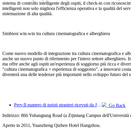
sistema di controllo intelligente degli ospiti, il check-in con riconosci
intelligenti non solo migliora l'efficienza operativa e la qualità del s
sistemazione di alta qualità.
Simbiosi win-win tra cultura cinematografica e alberghiera
Come nuovo modello di integrazione tra cultura cinematografica e albe
anche un nuovo punto di riferimento per l'intero settore alberghiero. 
ma offre anche agli ospiti un'esperienza di soggiorno più ricca e dive
"cultura cinematografica + esperienza di soggiorno", a innovarsi costan
diventerà una delle tendenze più importanti nello sviluppo futuro del s
Prev:Il numero di turisti stranieri ricevuti da Jinjiang Hotels (Cina) è aumentato di oltre 9 volte rispetto all'anno precedente
Go Back
Indirizzo: 866 Yuhangtang Road (a Zijintang Campus dell'Università 
Aperto in 2011, Yuanzheng Qizhen Hotel Hangzhou.