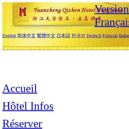
Versio
Françai
English
简体中文
繁體中文
日本語
한국어
Deutsch
Français
Itali
Accueil
Hôtel Infos
Réserver