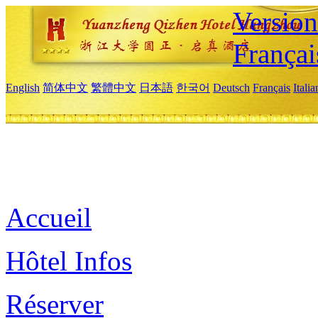
Versio
Françai
English
简体中文
繁體中文
日本語
한국어
Deutsch
Français
Itali
Accueil
Hôtel Infos
Réserver