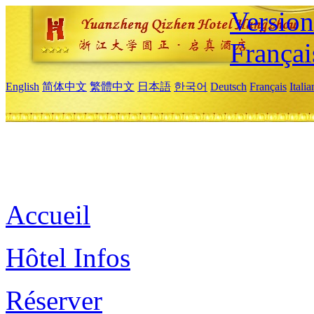
Versio
Françai
English
简体中文
繁體中文
日本語
한국어
Deutsch
Français
Itali
Accueil
Hôtel Infos
Réserver