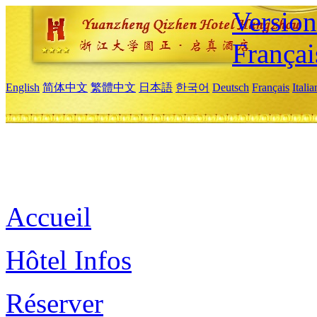
Versio
Françai
English
简体中文
繁體中文
日本語
한국어
Deutsch
Français
Itali
Accueil
Hôtel Infos
Réserver