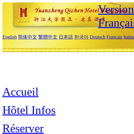
Versio
Françai
English
简体中文
繁體中文
日本語
한국어
Deutsch
Français
Itali
Accueil
Hôtel Infos
Réserver