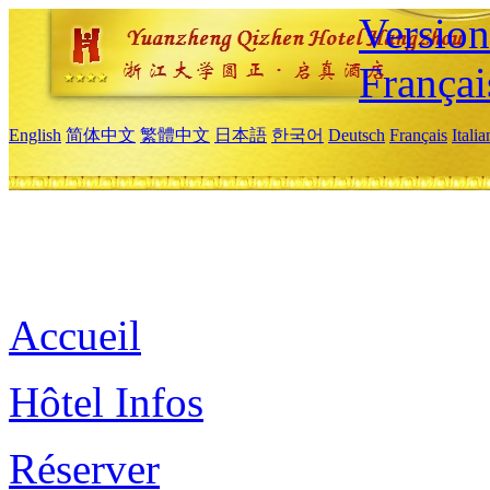
Versio
Françai
English
简体中文
繁體中文
日本語
한국어
Deutsch
Français
Itali
Accueil
Hôtel Infos
Réserver