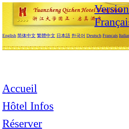
Versio
Françai
English
简体中文
繁體中文
日本語
한국어
Deutsch
Français
Itali
Accueil
Hôtel Infos
Réserver