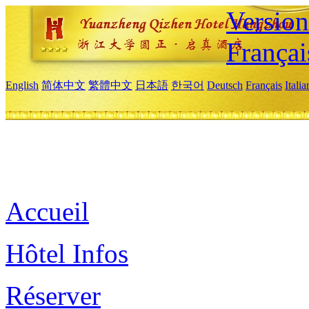
Versio
Françai
English
简体中文
繁體中文
日本語
한국어
Deutsch
Français
Itali
Accueil
Hôtel Infos
Réserver