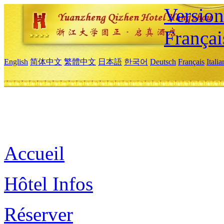
Versio
Françai
English
简体中文
繁體中文
日本語
한국어
Deutsch
Français
Itali
Accueil
Hôtel Infos
Réserver