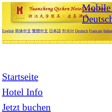
Mobile 
Deutsc
English
简体中文
繁體中文
日本語
한국어
Deutsch
Français
Itali
Startseite
Hotel Info
Jetzt buchen