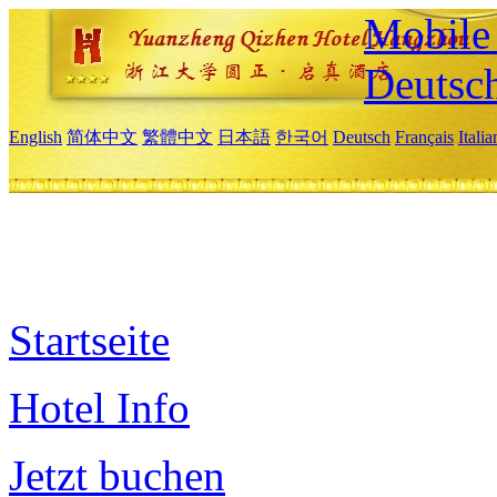
Mobile 
Deutsc
English
简体中文
繁體中文
日本語
한국어
Deutsch
Français
Itali
Startseite
Hotel Info
Jetzt buchen