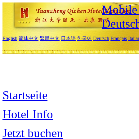
Mobile 
Deutsc
English
简体中文
繁體中文
日本語
한국어
Deutsch
Français
Itali
Startseite
Hotel Info
Jetzt buchen