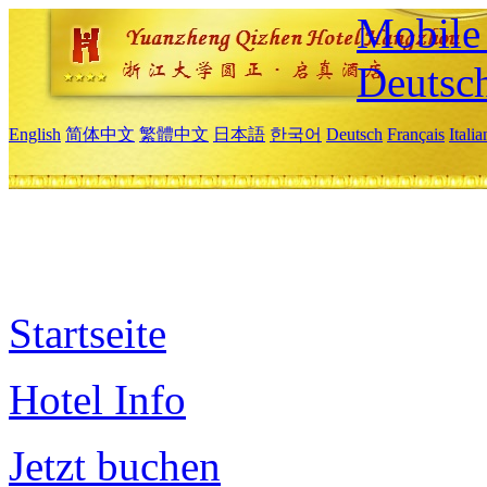
Mobile 
Deutsc
English
简体中文
繁體中文
日本語
한국어
Deutsch
Français
Itali
Startseite
Hotel Info
Jetzt buchen