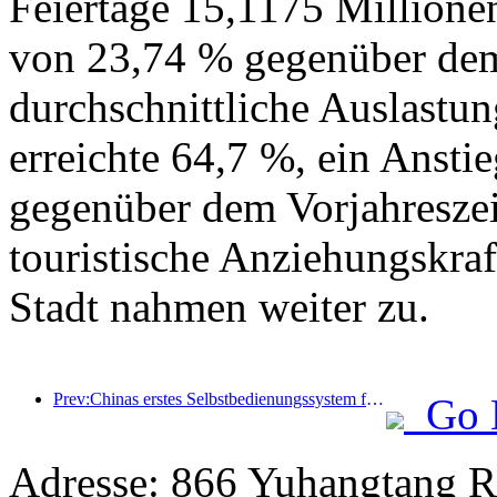
Feiertage 15,1175 Millione
von 23,74 % gegenüber dem 
durchschnittliche Auslastu
erreichte 64,7 %, ein Ansti
gegenüber dem Vorjahreszei
touristische Anziehungskr
Stadt nahmen weiter zu.
Prev:Chinas erstes Selbstbedienungssystem für Kultur und Tourismus für ausländische Touristen in Shanghai eröffnet
Go 
Adresse: 866 Yuhangtang R