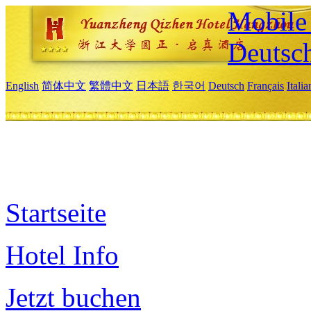
Mobile 
Deutsc
English
简体中文
繁體中文
日本語
한국어
Deutsch
Français
Itali
Startseite
Hotel Info
Jetzt buchen