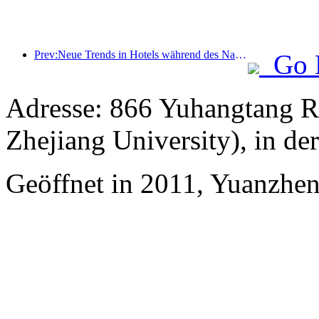
Prev:Neue Trends in Hotels während des Nationalfeiertags 2024: Nach 2000 tragen Menschen Hanfu und übernachten im „State Guesthouse“, um Tee zu trinken und Kalligraphie zu lernen, um kulturelles Selbstvertrauen zu demonstrieren
Go 
Adresse: 866 Yuhangtang R
Zhejiang University), in d
Geöffnet in 2011, Yuanzhe