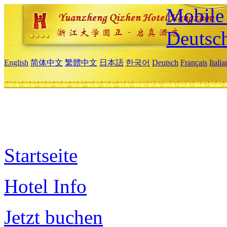
Mobile 
Deutsc
English
简体中文
繁體中文
日本語
한국어
Deutsch
Français
Itali
Startseite
Hotel Info
Jetzt buchen