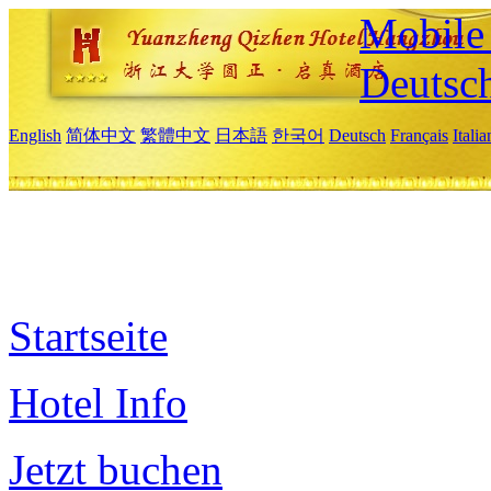
Mobile 
Deutsc
English
简体中文
繁體中文
日本語
한국어
Deutsch
Français
Itali
Startseite
Hotel Info
Jetzt buchen